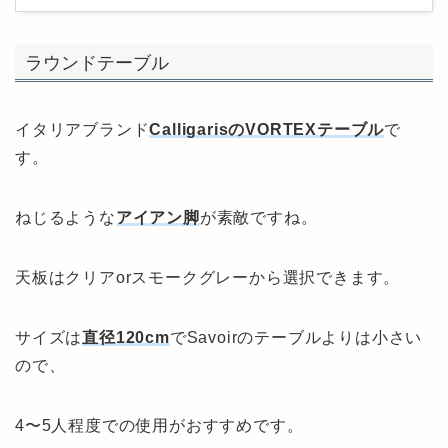
ラウンドテーブル
イタリアブランド
CalligarisのVORTEXテーブル
で
す。
ねじるような
アイアン脚
が素敵ですね。
天板はクリアorスモークグレーから選択できます。
サイズは
直径120cm
でSavoirのテーブルよりは小さい
ので、
4〜5人程度での使用がおすすめです。