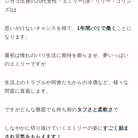
シカゴ出身の20代女性・エミリー(演：リリー・コリン
ズ)は
思いがけないチャンスを得て、
1年間パリで働く
ことに
なります。
最初は憧れのパリ生活に期待を膨らませ、夢いっぱい
のエミリーですが
生活上のトラブルや同僚たちからの冷遇など、様々な
問題に直面します。
ですがどんな難題でも持ち前の
タフさと柔軟さ
で
しなやかに切り抜けていくエミリーの姿に
すごく励ま
され元気をもらえます！