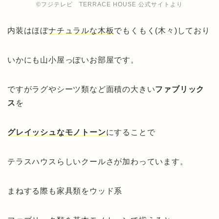
©︎フジテレビ TERRACE HOUSE 公式サイトより
内装はほぼ
ナチュラルな木板
でもくもく(木々)しており
いかにも
山小屋っぽい
お部屋です。
ですがラグやシーツ類など面積の大きい
ファブリック
ス
を
グレイッシュな
モノトーン
にすることで
テラスハウスらしいクールさが加わっています。
まねする際も
家具類をウッド系